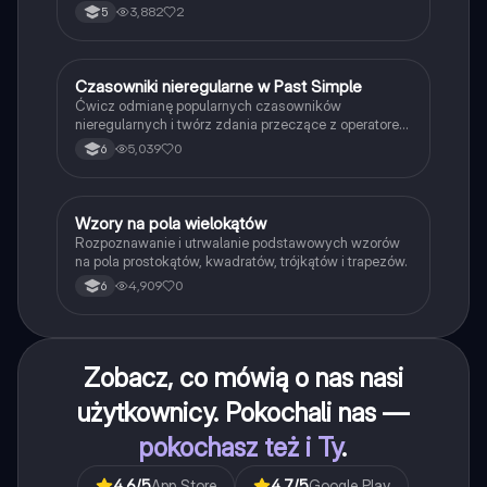
3,882
2
5
C
Czasowniki nieregularne w Past Simple
Język angielski
Ćwicz odmianę popularnych czasowników
nieregularnych i twórz zdania przeczące z operatorem
didn't w czasie Past Simple.
5,039
0
6
W
Wzory na pola wielokątów
Matematyka
Rozpoznawanie i utrwalanie podstawowych wzorów
na pola prostokątów, kwadratów, trójkątów i trapezów.
4,909
0
6
Zobacz, co mówią o nas nasi
użytkownicy. Pokochali nas —
pokochasz też i Ty
.
4.6
/5
App Store
4.7
/5
Google Play