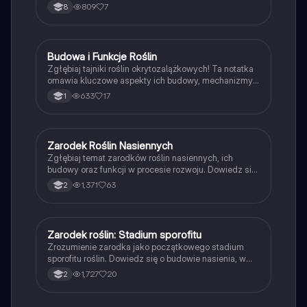
Dowiedz się, jak nasiona i owoce wpływają na
809
7
8
rozmnażanie i rozsiewanie roślin. Idealne dla uczniów
biologii. Typ: podsumowanie.
Budowa i Funkcje Roślin
Biologia
Zgłębiaj tajniki roślin okrytozalążkowych! Ta notatka
omawia kluczowe aspekty ich budowy, mechanizmy
zapylenia oraz różnorodność nasion. Idealna dla
633
17
1
uczniów biologii, którzy chcą zrozumieć procesy
rozwojowe i adaptacyjne roślin. Typ: podsumowanie.
Zarodek Roślin Nasiennych
Biologia
Zgłębiaj temat zarodków roślin nasiennych, ich
budowy oraz funkcji w procesie rozwoju. Dowiedz się
o strukturze nasienia, roli bielma oraz etapach wzrostu
1,371
63
2
zarodków. Idealne dla studentów biologii i botaniki.
Typ: podsumowanie.
Zarodek roślin: Stadium sporofitu
Biologia
Zrozumienie zarodka jako początkowego stadium
sporofitu roślin. Dowiedz się o budowie nasienia, w
tym o epikotylu, hipokotylu, bielmie i lupinie nasiennej.
1,727
20
2
Ta notatka zawiera kluczowe informacje o rozwoju
roślin nasiennych oraz ich strukturze. Typ:
podsumowanie.