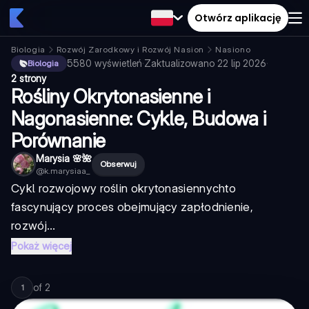
Otwórz aplikację
Biologia
Rozwój Zarodkowy i Rozwój Nasion
Nasiono
5580
wyświetleń
·
Zaktualizowano
22 lip 2026
·
Biologia
2 strony
Rośliny Okrytonasienne i
Nagonasienne: Cykle, Budowa i
Porównanie
Marysia 🌸🌺
Obserwuj
@
k.marysiaa_
Cykl rozwojowy roślin okrytonasiennych
to
fascynujący proces obejmujący zapłodnienie,
rozwój...
Pokaż więcej
of
2
1