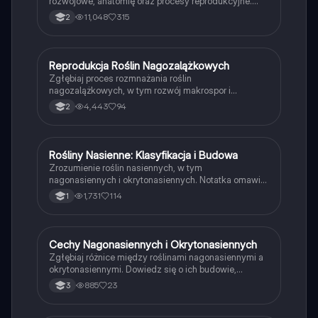
rozwojowe, anatomię oraz procesy reprodukcyjne.
Dowiedz się o sporoficie, gametoficie, kwiatostanach
11,048
315
2
oraz znaczeniu nagonasiennych w ekosystemach.
Idealne dla studentów biologii i botaników. Typ:
Podsumowanie.
Reprodukcja Roślin Nagozalążkowych
Biologia
Zgłębiaj proces rozmnażania roślin
nagozalążkowych, w tym rozwój makrospor i
mikrospor, oraz budowę sosny zwyczajnej. Dowiedz
4,443
94
2
się o heteromorficznej przemianie pokoleń i
kluczowych cechach roślin nasiennych. Idealne dla
uczniów biologii rozszerzonej.
Rośliny Nasienne: Klasyfikacja i Budowa
Biologia
Zrozumienie roślin nasiennych, w tym
nagonasiennych i okrytonasiennych. Notatka omawia
budowę gametofitów, cykle rozwojowe, mechanizmy
1,731
114
1
zapylenia oraz sposoby rozsiewania nasion. Idealna
dla studentów biologii i botaniki.
Cechy Nagonasiennych i Okrytonasiennych
Biologia
Zgłębiaj różnice między roślinami nagonasiennymi a
okrytonasiennymi. Dowiedz się o ich budowie,
sposobach rozmnażania oraz cechach
885
23
3
charakterystycznych. Materiał obejmuje porównanie
form roślinnych, systemów korzeniowych oraz
procesów zapylenia. Idealne dla studentów biologii i