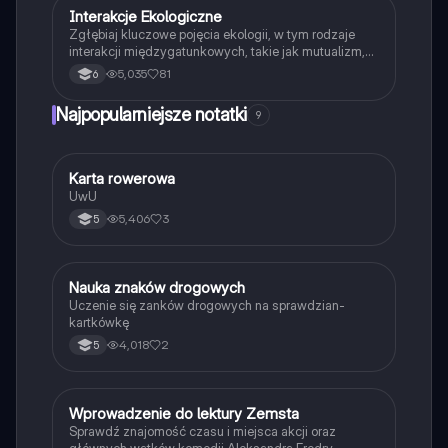
Interakcje Ekologiczne
Biologia
Zgłębiaj kluczowe pojęcia ekologii, w tym rodzaje
interakcji międzygatunkowych, takie jak mutualizm,
komensalizm, drapieżnictwo i pasożytnictwo.
5,035
81
6
Dowiedz się o strukturze populacji, ekosystemach
oraz zależnościach pokarmowych. Idealne dla
Najpopularniejsze notatki
9
studentów biologii i ekologii. Typ: podsumowanie.
K
Karta rowerowa
Technika
UwU
5,406
3
5
N
Nauka znaków drogowych
Technika
Uczenie się zanków drogowych na sprawdzian-
kartkówkę
4,018
2
5
W
Wprowadzenie do lektury Zemsta
Język polski
Sprawdź znajomość czasu i miejsca akcji oraz
głównych wątków komedii Aleksandra Fredry.