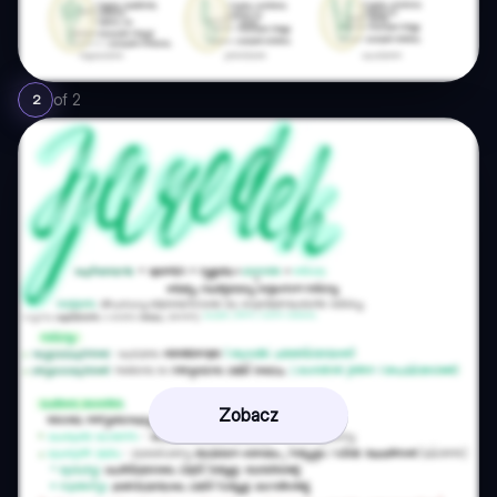
of
2
2
Zobacz