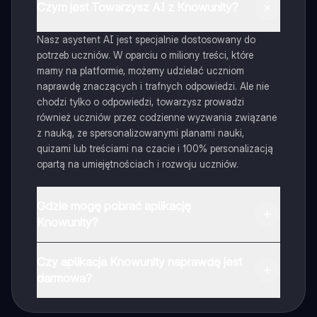
Czym jest Towarzysz AI z Knowunity?
Nasz asystent AI jest specjalnie dostosowany do
potrzeb uczniów. W oparciu o miliony treści, które
mamy na platformie, możemy udzielać uczniom
naprawdę znaczących i trafnych odpowiedzi. Ale nie
chodzi tylko o odpowiedzi, towarzysz prowadzi
również uczniów przez codzienne wyzwania związane
z nauką, ze spersonalizowanymi planami nauki,
quizami lub treściami na czacie i 100% personalizacją
opartą na umiejętnościach i rozwoju uczniów.
Gdzie mogę pobrać aplikację
Knowunity?
Aplikację możesz pobrać z Google Play i Apple Store.
Czy aplikacja Knowunity naprawdę jest
darmowa?
Tak, masz całkowicie darmowy dostęp do wszystkich