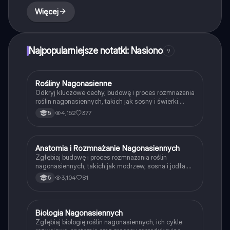
Więcej
Najpopularniejsze notatki: Nasiono
9
Rośliny Nagonasienne
Biologia
Odkryj kluczowe cechy, budowę i proces rozmnażania
roślin nagonasiennych, takich jak sosny i świerki.
Dowiedz się o ich znaczeniu w ekosystemie oraz
4,152
377
5
zastosowaniach w budownictwie i przemyśle. Idealne
dla uczniów i studentów biologii.
Anatomia i Rozmnażanie Nagonasiennych
Biologia
Zgłębiaj budowę i proces rozmnażania roślin
nagonasiennych, takich jak modrzew, sosna i jodła.
Dowiedz się o strukturze kwiatów, nasionach oraz
3,104
81
5
etapach zapłodnienia i kiełkowania. Idealne dla
uczniów biologii i miłośników botanik.
Biologia Nagonasiennych
Biologia
Zgłębiaj biologię roślin nagonasiennych, ich cykle