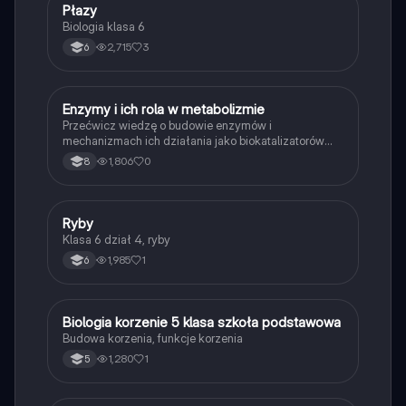
P
Płazy
Biologia
Biologia klasa 6
2,715
3
6
E
Enzymy i ich rola w metabolizmie
Biologia
Przećwicz wiedzę o budowie enzymów i
mechanizmach ich działania jako biokatalizatorów
przyspieszających reakcje.
1,806
0
8
R
Ryby
Biologia
Klasa 6 dział 4, ryby
1,985
1
6
B
Biologia korzenie 5 klasa szkoła podstawowa
Biologia
Budowa korzenia, funkcje korzenia
1,280
1
5