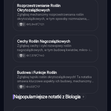
botaników.
Rozprzestrzenianie Roślin
Biologia
Okrytozalążkowych
Zgłębiaj mechanizmy rozprzestrzeniania roślin
okrytozalążkowych, w tym sposoby rozmnażania,
budowę owoców i nasion oraz ich funkcje. Dowiedz
5,848
121
2
się, jak różne czynniki wpływają na dystrybucję
nasion i jakie są rodzaje nasion. Materiał obejmuje
kluczowe koncepcje związane z cyklem życia roślin i
ich adaptacjami do środowiska. Typ: Podsumowanie.
Cechy Roślin Nagozalążkowych
Biologia
Zgłębiaj cechy i cykl rozwojowy roślin
nagozalążkowych, w tym budowę kwiatów, mikro- i
makrosporangiów oraz procesy rozmnażania. Materiał
7,378
140
2
obejmuje kluczowe aspekty fizjologii roślin, ich
anatomię oraz znaczenie ekologiczne. Idealne dla
studentów biologii i botaniki.
Budowa i Funkcje Roślin
Biologia
Zgłębiaj tajniki roślin okrytozalążkowych! Ta notatka
omawia kluczowe aspekty ich budowy, mechanizmy
zapylenia oraz różnorodność nasion. Idealna dla
633
17
1
uczniów biologii, którzy chcą zrozumieć procesy
rozwojowe i adaptacyjne roślin. Typ: podsumowanie.
Najpopularniejsze notatki z Biologia
9