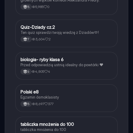
5,985
0
8
Q
Quiz-Dziady cz.2
Język polski
Ten quiz sprawdzi twoją wiedzę z Dziadów🫶!
3,604
2
7
B
biologia- ryby klasa 6
Biologia
Przed odpowiedzią ustnią idealny do powtórki ❤️
4,805
4
6
Polski e8
Język polski
Egzamin ósmoklasisty
8,697
377
8
T
tabliczka mnożenia do 100
Matematyka
tabliczka mnożenia do 100