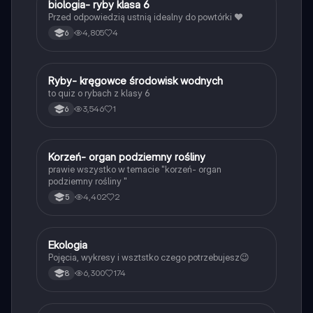
B
biologia- ryby klasa 6
Biologia
Przed odpowiedzią ustnią idealny do powtórki ❤️
4,805
4
6
R
Ryby- kręgowce środowisk wodnych
Biologia
to quiz o rybach z klasy 6
3,546
1
6
K
Korzeń- organ podziemny rośliny
Biologia
prawie wszystko w temacie "korzeń- organ
podziemny rośliny "
4,402
2
5
Ekologia
Biologia
Pojęcia, wykresy i wsztstko czego potrzebujesz😉
6,300
174
8