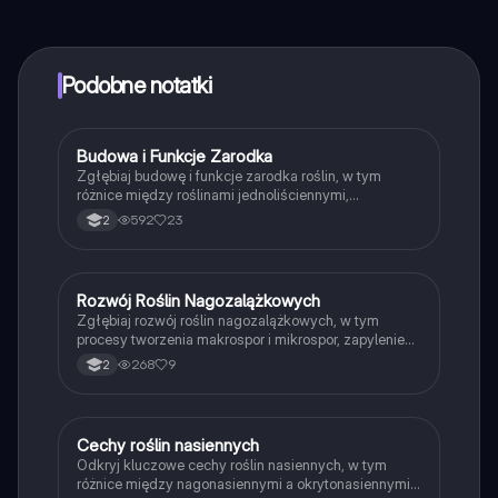
notatek w aplikacji, możesz w każdej chwili rozmawiać
z Ekspertami lub ich obserwować. Możesz użyć
punktów, aby odblokować pewne funkcje w aplikacji,
które również możesz otrzymać za darmo. Dodatkowo
Podobne notatki
oferujemy usługę Knowunity Premium, która pozwala
na odblokowanie większej liczby funkcji.
Budowa i Funkcje Zarodka
Biologia
Zgłębiaj budowę i funkcje zarodka roślin, w tym
różnice między roślinami jednoliściennymi,
dwuliściennymi oraz nagozalnymi. Dowiedz się o
592
23
2
strukturze nasion, bielmie oraz etapach kiełkowania.
Idealne dla studentów biologii i nauk przyrodniczych.
Rozwój Roślin Nagozalążkowych
Biologia
Zgłębiaj rozwój roślin nagozalążkowych, w tym
procesy tworzenia makrospor i mikrospor, zapylenie
oraz budowę szyszek. Dowiedz się o znaczeniu
268
9
2
nagozalążkowych w ekosystemach oraz ich cechach
anatomicznych. Materiał obejmuje kluczowe etapy
rozwoju gametofitów i sporofitów, a także ich rolę w
rozmnażaniu. Typ: Podsumowanie.
Cechy roślin nasiennych
Biologia
Odkryj kluczowe cechy roślin nasiennych, w tym
różnice między nagonasiennymi a okrytonasiennymi.