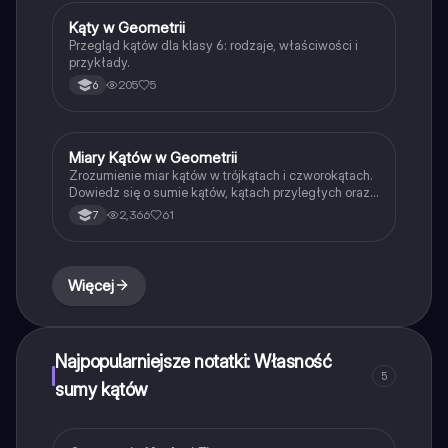
przygotowujących się do kartkówki z geometrii.
Kąty w Geometrii
Matematyka
Przegląd kątów dla klasy 6: rodzaje, właściwości i
przykłady.
205
5
6
Miary Kątów w Geometrii
Matematyka
Zrozumienie miar kątów w trójkątach i czworokątach.
Dowiedz się o sumie kątów, kątach przyległych oraz
właściwościach kątów w różnych figurach
2,366
61
7
geometrycznych. Idealne dla uczniów szkół
podstawowych i średnich.
Więcej
Najpopularniejsze notatki: Własność
5
sumy kątów