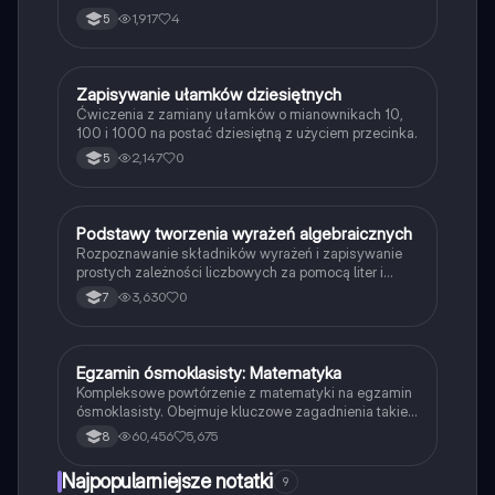
1,917
4
5
Z
Zapisywanie ułamków dziesiętnych
Matematyka
Ćwiczenia z zamiany ułamków o mianownikach 10,
100 i 1000 na postać dziesiętną z użyciem przecinka.
2,147
0
5
P
Podstawy tworzenia wyrażeń algebraicznych
Matematyka
Rozpoznawanie składników wyrażeń i zapisywanie
prostych zależności liczbowych za pomocą liter i
symboli.
3,630
0
7
Egzamin ósmoklasisty: Matematyka
Matematyka
Kompleksowe powtórzenie z matematyki na egzamin
ósmoklasisty. Obejmuje kluczowe zagadnienia takie
jak działania na ułamkach, potęgi, obliczanie pól i
60,456
5,675
8
objętości figur, średnia arytmetyczna, mediana oraz
twierdzenie Pitagorasa. Idealne dla uczniów
Najpopularniejsze notatki
9
przygotowujących się do egzaminu. Typ: