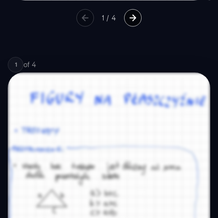
1
/
4
of
4
1