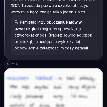
180°
. Ta zasada pozwala szybko obliczyć
wszystkie kąty, znając tylko jeden z nich.
🔍
Pamiętaj:
Przy
obliczaniu kątów w
czworokątach
najpierw sprawdź, o jaki
czworokąt chodzi (trapez, równoległobok,
prostokąt), a następnie wykorzystaj
odpowiednie zależności między kątami!
of
4
4