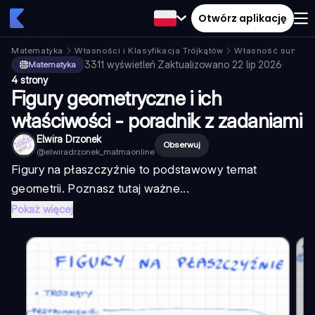
Otwórz aplikację
Matematyka
Własności i Klasyfikacja Trójkątów
Własność sumy k
3311
wyświetleń
·
Zaktualizowano
22 lip 2026
·
Matematyka
4 strony
Figury geometryczne i ich
właściwości - poradnik z zadaniami
Elwira Drzonek
Obserwuj
@
elwiradrzonek_matmaonline
Figury na płaszczyźnie to podstawowy temat
geometrii. Poznasz tutaj ważne...
Pokaż więcej