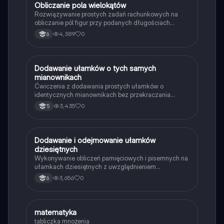
O
Obliczanie pola wielokątów
Matematyka
Rozwiązywanie prostych zadań rachunkowych na
obliczanie pól figur przy podanych długościach
boków i wysokości.
4,389
0
6
D
Dodawanie ułamków o tych samych
Matematyka
mianownikach
Ćwiczenia z dodawania prostych ułamków o
identycznych mianownikach bez przekraczania
całości.
3,435
0
5
D
Dodawanie i odejmowanie ułamków
Matematyka
dziesiętnych
Wykonywanie obliczeń pamięciowych i pisemnych na
ułamkach dziesiętnych z uwzględnieniem
poprawnego dopasowania przecinka.
3,656
0
6
M
matematyka
Matematyka
tabliczka mnożenia