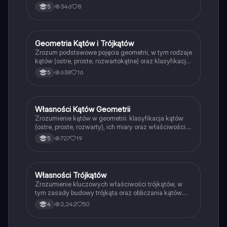
trójkątach równoramiennych, równobocznych oraz
346
8
5
czworokątach, w tym równoległobokach. Dowiedz
się, jak obliczać sumy kątów oraz ich właściwości.
Idealne dla uczniów przygotowujących się do
egzaminów z geometrii.
Geometria Kątów i Trójkątów
Matematyka
Zrozum podstawowe pojęcia geometrii, w tym rodzaje
kątów (ostre, proste, rozwartokątne) oraz klasyfikację
trójkątów (równoboczny, równoramienny,
638
16
5
różnoboczny). Dowiedz się, jak mierzyć kąty i jakie są
właściwości czworokątów. Idealne dla uczniów
przygotowujących się do egzaminów z matematyki.
Własności Kątów Geometrii
Matematyka
Zrozumienie kątów w geometrii: klasyfikacja kątów
(ostre, proste, rozwarty), ich miary oraz właściwości.
Materiał zawiera definicje, wzory oraz przykłady
727
19
5
zastosowania kątów w praktyce. Idealne dla uczniów
przygotowujących się do egzaminów z matematyki.
Własności Trójkątów
Matematyka
Zrozumienie kluczowych właściwości trójkątów, w
tym zasady budowy trójkąta oraz obliczania kątów.
Materiał zawiera przykłady sprawdzające, czy z
2,242
50
4
danych długości można skonstruować trójkąt oraz
obliczenia miar kątów. Idealne dla uczniów