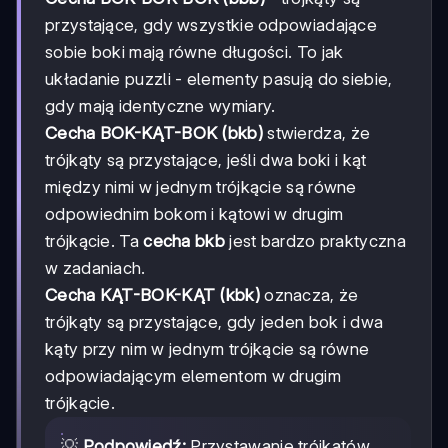
przystające, gdy wszystkie odpowiadające
sobie boki mają równe długości. To jak
układanie puzzli - elementy pasują do siebie,
gdy mają identyczne wymiary.
Cecha BOK-KĄT-BOK (bkb)
stwierdza, że
trójkąty są przystające, jeśli dwa boki i kąt
między nimi w jednym trójkącie są równe
odpowiednim bokom i kątowi w drugim
trójkącie. Ta
cecha bkb
jest bardzo praktyczna
w zadaniach.
Cecha KĄT-BOK-KĄT (kbk)
oznacza, że
trójkąty są przystające, gdy jeden bok i dwa
kąty przy nim w jednym trójkącie są równe
odpowiadającym elementom w drugim
trójkącie.
💡
Podpowiedź:
Przystawanie trójkątów