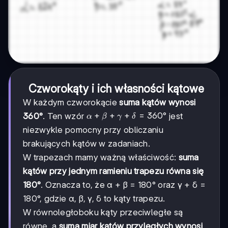
Czworokąty i ich własności kątowe
W każdym czworokącie
suma kątów wynosi
α +
+
+
+
=
360°
360°
. Ten wzór
jest
α
β
γ
δ
β + γ
niezwykle pomocny przy obliczaniu
+ δ
brakujących kątów w zadaniach.
=
360°
W trapezach mamy ważną właściwość:
suma
kątów przy jednym ramieniu trapezu równa się
180°
. Oznacza to, że α + β = 180° oraz γ + δ =
180°, gdzie α, β, γ, δ to kąty trapezu.
W równoległoboku kąty przeciwległe są
równe, a
suma miar kątów przyległych wynosi