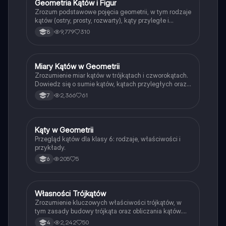
Geometria Kątów i Figur
Matematyka
Zrozum podstawowe pojęcia geometrii, w tym rodzaje
kątów (ostry, prosty, rozwarty), kąty przyległe i
wierzchołkowe oraz wzory na pole różnych figur
9,779
310
8
(trójkąty, prostokąty, kwadraty, trapezy). Idealne dla
uczniów przygotowujących się do egzaminów z
matematyki.
Miary Kątów w Geometrii
Matematyka
Zrozumienie miar kątów w trójkątach i czworokątach.
Dowiedz się o sumie kątów, kątach przyległych oraz
właściwościach kątów w różnych figurach
2,366
61
7
geometrycznych. Idealne dla uczniów szkół
podstawowych i średnich.
Kąty w Geometrii
Matematyka
Przegląd kątów dla klasy 6: rodzaje, właściwości i
przykłady.
205
5
6
Własności Trójkątów
Matematyka
Zrozumienie kluczowych właściwości trójkątów, w
tym zasady budowy trójkąta oraz obliczania kątów.
Materiał zawiera przykłady sprawdzające, czy z
2,242
50
4