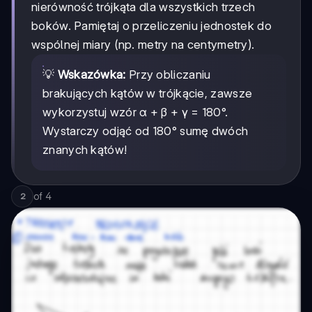
nierówność trójkąta dla wszystkich trzech
boków. Pamiętaj o przeliczeniu jednostek do
wspólnej miary (np. metry na centymetry).
💡
Wskazówka:
Przy obliczaniu
brakujących kątów w trójkącie, zawsze
wykorzystuj wzór α + β + γ = 180°.
Wystarczy odjąć od 180° sumę dwóch
znanych kątów!
of
4
2