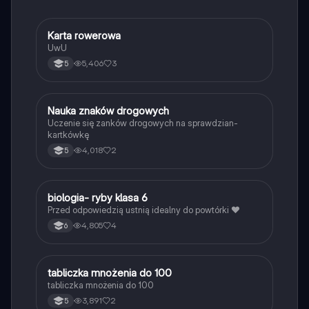
podsumowanie.
K
Karta rowerowa
Technika
UwU
5,406
3
5
N
Nauka znaków drogowych
Technika
Uczenie się zanków drogowych na sprawdzian-
kartkówkę
4,018
2
5
B
biologia- ryby klasa 6
Biologia
Przed odpowiedzią ustnią idealny do powtórki ❤️
4,805
4
6
T
tabliczka mnożenia do 100
Matematyka
tabliczka mnożenia do 100
3,891
2
5