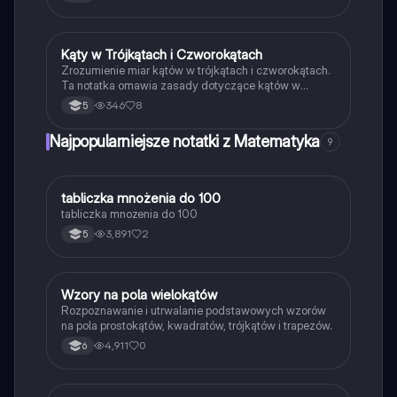
danych długości można skonstruować trójkąt oraz
obliczenia miar kątów. Idealne dla uczniów
przygotowujących się do kartkówki z geometrii.
Kąty w Trójkątach i Czworokątach
Matematyka
Zrozumienie miar kątów w trójkątach i czworokątach.
Ta notatka omawia zasady dotyczące kątów w
trójkątach równoramiennych, równobocznych oraz
346
8
5
czworokątach, w tym równoległobokach. Dowiedz
się, jak obliczać sumy kątów oraz ich właściwości.
Najpopularniejsze notatki z Matematyka
9
Idealne dla uczniów przygotowujących się do
egzaminów z geometrii.
T
tabliczka mnożenia do 100
Matematyka
tabliczka mnożenia do 100
3,891
2
5
W
Wzory na pola wielokątów
Matematyka
Rozpoznawanie i utrwalanie podstawowych wzorów
na pola prostokątów, kwadratów, trójkątów i trapezów.
4,911
0
6