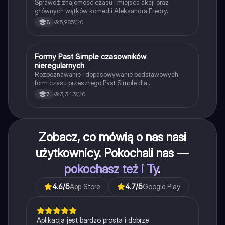
Sprawdź znajomość czasu i miejsca akcji oraz
głównych wątków komedii Aleksandra Fredry.
5,985
0
8
F
Formy Past Simple czasowników
Język angielski
nieregularnych
Rozpoznawanie i dopasowywanie podstawowych
form czasu przeszłego Past Simple dla
najpopularniejszych czasowników nieregularnych.
3,343
0
7
Zobacz, co mówią o nas nasi
użytkownicy. Pokochali nas —
pokochasz też i Ty
.
4.6
/5
App Store
4.7
/5
Google Play
Aplikacja jest bardzo prosta i dobrze