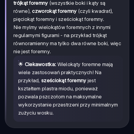
trójkąt foremny
(wszystkie boki i kąty są
równe),
czworokąt foremny
(czyli kwadrat),
pięciokąt foremny i sześciokąt foremny.
Nie mylmy wielokątów foremnych z innymi
regularnymi figurami - na przykład trójkąt
równoramienny ma tylko dwa równe boki, więc
nie jest foremny.
🌟
Ciekawostka:
Wielokąty foremne mają
wiele zastosowań praktycznych! Na
przykład,
sześciokąt foremny
jest
kształtem plastra miodu, ponieważ
pozwala pszczołom na maksymalne
wykorzystanie przestrzeni przy minimalnym
zużyciu wosku.