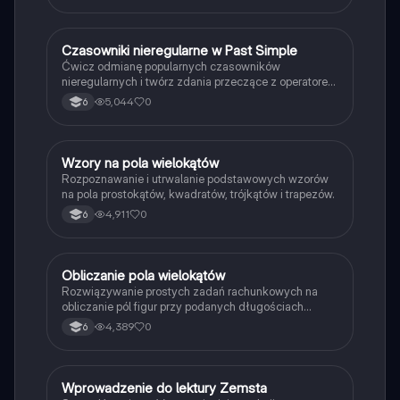
C
Czasowniki nieregularne w Past Simple
Język angielski
Ćwicz odmianę popularnych czasowników
nieregularnych i twórz zdania przeczące z operatorem
didn't w czasie Past Simple.
5,044
0
6
W
Wzory na pola wielokątów
Matematyka
Rozpoznawanie i utrwalanie podstawowych wzorów
na pola prostokątów, kwadratów, trójkątów i trapezów.
4,911
0
6
O
Obliczanie pola wielokątów
Matematyka
Rozwiązywanie prostych zadań rachunkowych na
obliczanie pól figur przy podanych długościach
boków i wysokości.
4,389
0
6
W
Wprowadzenie do lektury Zemsta
Język polski