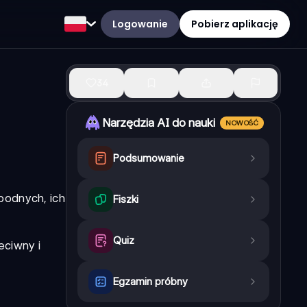
Logowanie
Pobierz aplikację
34
Narzędzia AI do nauki
NOWOŚĆ
Podsumowanie
bodnych
, ich
Fiszki
Quiz
eciwny
i
Egzamin próbny