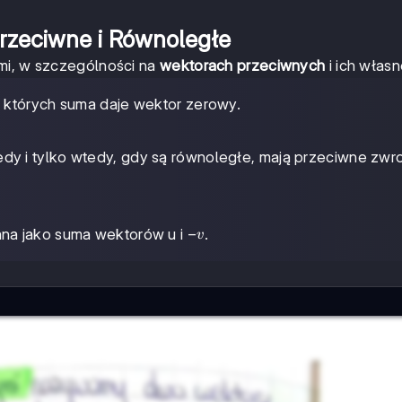
rzeciwne i Równoległe
ami, w szczególności na
wektorach przeciwnych
i ich własn
, których suma daje wektor zerowy.
dy i tylko wtedy, gdy są równoległe, mają przeciwne zwro
-
−
wana jako suma wektorów u i
.
v
v