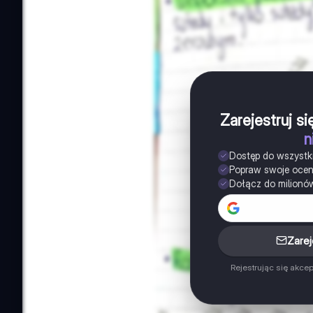
Zarejestruj s
n
Dostęp do wszystk
Popraw swoje oce
Dołącz do milionó
Zarej
Rejestrując się akce