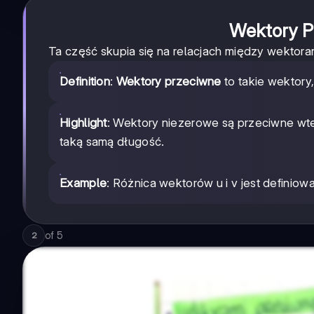
Wektory P
Ta część skupia się na relacjach między wektor
Definition
:
Wektory przeciwne
to takie wektory
Highlight
: Wektory niezerowe są przeciwne wte
taką samą długość.
Example
: Różnica wektorów u i v jest definio
of
5
2