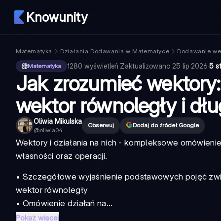
Knowunity
Matematyka
Działania Dodawania w Matematyce
Dodawanie we
1280
wyświetleń
·
Zaktualizowano
25 lip 2026
·
5 s
Matematyka
Jak zrozumieć wektory:
wektor równoległy i dł
Oliwia Mikulska
Obserwuj
Dodaj do źródeł Google
@
oliwia04
Wektory i działania na nich - kompleksowe omówien
własności oraz operacji.
• Szczegółowe wyjaśnienie podstawowych pojęć zwi
wektor równoległy
• Omówienie działań na...
Pokaż więcej