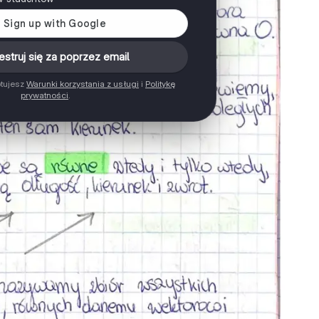
estruj się za poprzez email
ptujesz
Warunki korzystania z usługi
i
Politykę
prywatności
.