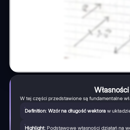
Własności
W tej części przedstawione są fundamentalne w
Definition
:
Wzór na długość wektora
w układzie
Highlight
: Podstawowe własności działań na w