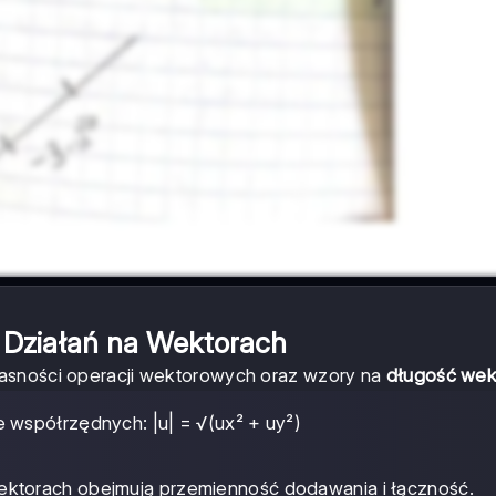
 Działań na Wektorach
łasności operacji wektorowych oraz wzory na
długość wek
 współrzędnych: |u| = √(ux² + uy²)
ektorach obejmują przemienność dodawania i łączność.