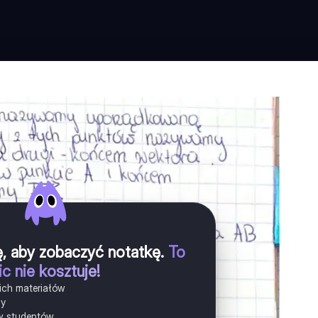
ię, aby zobaczyć notatkę
.
To
ic nie kosztuje!
ich materiałów
ny
w studentów