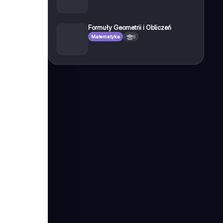
Formuły Geometrii i Obliczeń
Matematyka
8