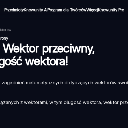
Przedmioty
Knowunity AI
Program dla Twórców
Więcej
Knowunity Pro
ktorów
trony
 Wektor przeciwny,
ugość wektora!
ie zagadnień matematycznych dotyczących
wektorów swo
ązanych z wektorami, w tym
długość wektora
,
wektor prz