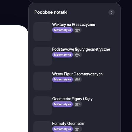
Podobne notatki
6
Wektory na Płaszczyźnie
Matematyka
1
Podstawowe figury geometryczne
Matematyka
2
Wzory Figur Geometrycznych
Matematyka
8
Geometria: Figury i Kąty
Matematyka
4
Formuły Geometrii
Matematyka
8