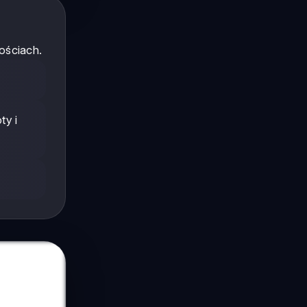
ościach.
ty i