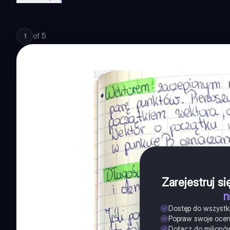
of
5
1
Zarejestruj s
n
Dostęp do wszystk
Popraw swoje oce
Dołącz do milionó