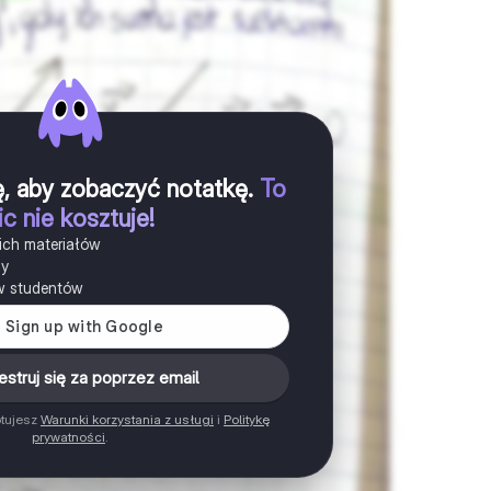
ię, aby zobaczyć notatkę
.
To
ic nie kosztuje!
ich materiałów
ny
w studentów
estruj się za poprzez email
ptujesz
Warunki korzystania z usługi
i
Politykę
prywatności
.