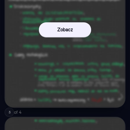
Zobacz
of
4
3