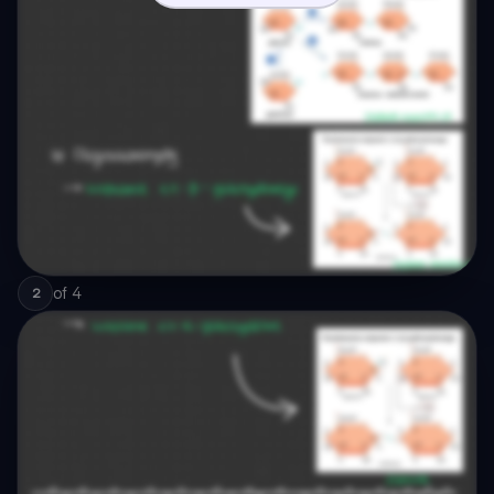
of
4
2