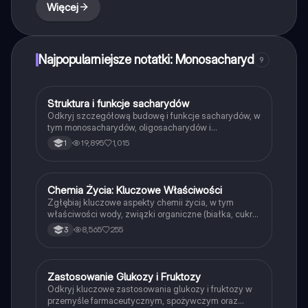
Więcej
Najpopularniejsze notatki: Monosacharyd
9
Struktura i funkcje sacharydów
Biologia
Odkryj szczegółową budowę i funkcje sacharydów, w
tym monosacharydów, oligosacharydów i
polisacharydów. Dowiedz się, jak glukoza, fruktoza,
19,895
1,015
1
laktoza i inne cukry wpływają na organizmy oraz ich
rolę w metabolizmie. Idealne dla studentów biologii i
chemii. Typ: podsumowanie.
Chemia Życia: Kluczowe Właściwości
Biologia
Zgłębiaj kluczowe aspekty chemii życia, w tym
właściwości wody, związki organiczne (białka, cukry,
tłuszcze) oraz mikro- i makroelementy. Idealne
8,565
255
3
materiały do powtórki przed maturą 2023/2024.
Obejmuje struktury DNA, aminokwasy, peptydy i
funkcje nukleotydów.
Zastosowanie Glukozy i Fruktozy
Biologia
Odkryj kluczowe zastosowania glukozy i fruktozy w
przemyśle farmaceutycznym, spożywczym oraz