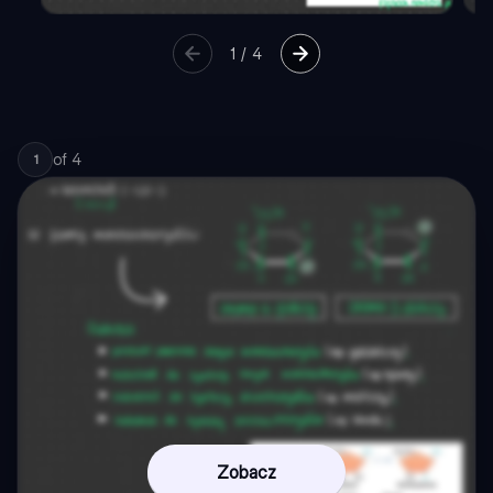
1
/
4
of
4
1
Zobacz