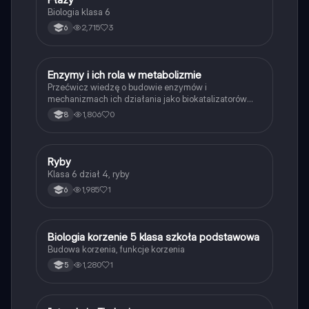
P
Biologia klasa 6
2,715
3
6
E
Enzymy i ich rola w metabolizmie
Biologia
Przećwicz wiedzę o budowie enzymów i
mechanizmach ich działania jako biokatalizatorów
przyspieszających reakcje.
1,806
0
8
R
Ryby
Biologia
Klasa 6 dział 4, ryby
1,985
1
6
B
Biologia korzenie 5 klasa szkoła podstawowa
Biologia
Budowa korzenia, funkcje korzenia
1,280
1
5