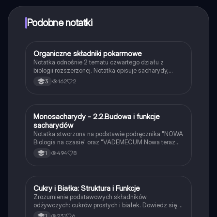
punktów, aby odblokować pewne funkcje w aplikacji,
które również możesz otrzymać za darmo. Dodatkowo
Podobne notatki
oferujemy usługę Knowunity Premium, która pozwala
na odblokowanie większej liczby funkcji.
Organiczne składniki pokarmowe
Biologia
Notatka odnośnie 2 tematu czwartego działu z
biologii rozszerzonej. Notatka opisuje sacharydy,
błonnik pokarmowy, białka, lipidy, cholesterol.
162
2
3
Monosacharydy - 2.2.Budowa i funkcje
Biologia
sacharydów
Notatka stworzona na podstawie podręcznika "NOWA
Biologia na czasie" oraz "VADEMECUM Nowa teraz
matura BIOLOGIA"
494
8
1
Cukry i Białka: Struktura i Funkcje
Biologia
Zrozumienie podstawowych składników
odżywczych: cukrów prostych i białek. Dowiedz się o
strukturze monosacharydów, polisacharydów oraz
231
6
1