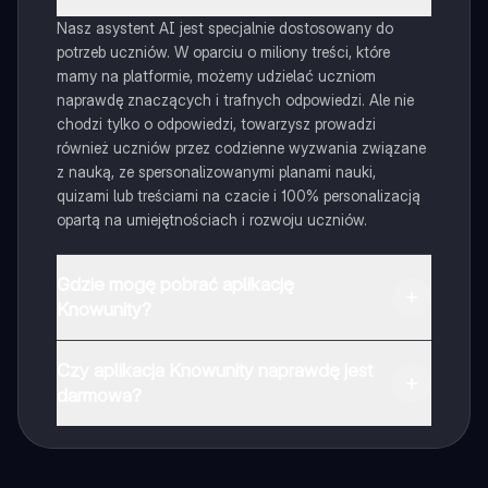
Nasz asystent AI jest specjalnie dostosowany do
potrzeb uczniów. W oparciu o miliony treści, które
mamy na platformie, możemy udzielać uczniom
naprawdę znaczących i trafnych odpowiedzi. Ale nie
chodzi tylko o odpowiedzi, towarzysz prowadzi
również uczniów przez codzienne wyzwania związane
z nauką, ze spersonalizowanymi planami nauki,
quizami lub treściami na czacie i 100% personalizacją
opartą na umiejętnościach i rozwoju uczniów.
Gdzie mogę pobrać aplikację
Knowunity?
Aplikację możesz pobrać z Google Play i Apple Store.
Czy aplikacja Knowunity naprawdę jest
darmowa?
Tak, masz całkowicie darmowy dostęp do wszystkich
notatek w aplikacji, możesz w każdej chwili rozmawiać
z Ekspertami lub ich obserwować. Możesz użyć