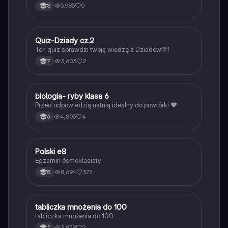
5,985
0
8
Q
Quiz-Dziady cz.2
Język polski
Ten quiz sprawdzi twoją wiedzę z Dziadów🫶!
3,603
2
7
B
biologia- ryby klasa 6
Biologia
Przed odpowiedzią ustnią idealny do powtórki ❤️
4,805
4
6
Polski e8
Język polski
Egzamin ósmoklasisty
8,694
377
8
T
tabliczka mnożenia do 100
Matematyka
tabliczka mnożenia do 100
3,879
2
5