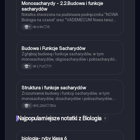
Monosacharydy - 2.2.Budowa i funkcje
Biologia
sacharydów
Notatka stworzona na podstawie podręcznika "NOWA
Biologia na czasie" oraz "VADEMECUM Nowa teraz
matura BIOLOGIA"
494
8
1
Budowa i Funkcje Sacharydów
Biologia
Zgłębiaj budowę i funkcje sacharydów, w tym
monosacharydów, oligosacharydów i polisacharydów.
Dowiedz się o ich roli jako materiał energetyczny,
1,716
71
1
budulcowy i zapasowy. Notatka zawiera kluczowe
informacje o strukturze chemicznej, polimeryzacji oraz
właściwościach cukrów. Idealna dla studentów
biologii i chemii.
Struktura i funkcje sacharydów
Biologia
Zrozumienie budowy i funkcji sacharydów, w tym
monosacharydów, disacharydów i polisacharydów.
Dowiedz się o ich rolach w organizmach,
5,286
356
1
właściwościach redukujących oraz znaczeniu w
metabolizmie. Idealne dla uczniów biologii na
Najpopularniejsze notatki z Biologia
9
poziomie rozszerzonym.
B
biologia- ryby klasa 6
Biologia