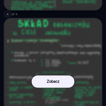
of
4
4
Zobacz