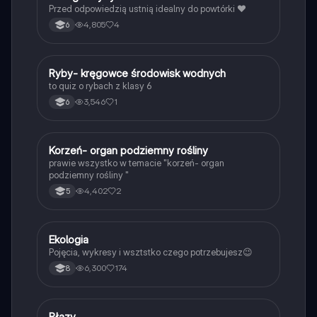
Przed odpowiedzią ustnią idealny do powtórki ❤️
4,805
4
6
R
Ryby- kręgowce środowisk wodnych
Biologia
to quiz o rybach z klasy 6
3,546
1
6
K
Korzeń- organ podziemny rośliny
Biologia
prawie wszystko w temacie "korzeń- organ
podziemny rośliny "
4,402
2
5
Ekologia
Biologia
Pojęcia, wykresy i wsztstko czego potrzebujesz😉
6,300
174
8
Płazy
Biologia