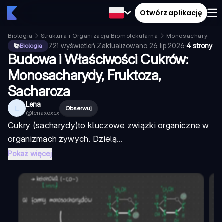
Otwórz aplikację
Biologia
Struktura i Organizacja Biomolekularna
Monosacharyd
721
wyświetleń
·
Zaktualizowano
26 lip 2026
·
4 strony
Biologia
Budowa i Właściwości Cukrów:
Monosacharydy, Fruktoza,
Sacharoza
Lena
L
Obserwuj
@
lenaxoxox
Cukry (sacharydy)
to kluczowe związki organiczne w
organizmach żywych. Dzielą...
Pokaż więcej