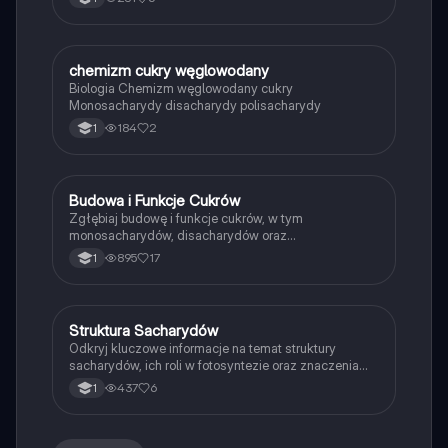
organizacji białek, w tym roli aminokwasów i ich
funkcji w organizmach. Idealne dla uczniów 1 klasy
szkoły średniej. Typ: Podsumowanie.
chemizm cukry węglowodany
Biologia
Biologia Chemizm węglowodany cukry
Monosacharydy disacharydy polisacharydy
184
2
1
Budowa i Funkcje Cukrów
Biologia
Zgłębiaj budowę i funkcje cukrów, w tym
monosacharydów, disacharydów oraz
polisacharydów. Dowiedz się o ich roli energetycznej,
895
17
1
budulcowej i transportowej w organizmach. Idealne
dla studentów biologii i chemii. Typ: podsumowanie.
Struktura Sacharydów
Biologia
Odkryj kluczowe informacje na temat struktury
sacharydów, ich roli w fotosyntezie oraz znaczenia
dla odżywiania roślin. Materiał obejmuje
437
6
1
monosacharydy, ich grupy funkcyjne oraz różne formy
występowania. Idealne dla uczniów biologii na
poziomie rozszerzonym.