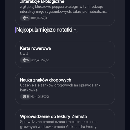
Interakcje Ekologiczne
Biologia
Zgłębiaj kluczowe pojęcia ekologii, w tym rodzaje
interakcji międzygatunkowych, takie jak mutualizm,
komensalizm, drapieżnictwo i pasożytnictwo.
5,035
81
6
Dowiedz się o strukturze populacji, ekosystemach
oraz zależnościach pokarmowych. Idealne dla
Najpopularniejsze notatki
9
studentów biologii i ekologii. Typ: podsumowanie.
K
Karta rowerowa
Technika
UwU
5,406
3
5
N
Nauka znaków drogowych
Technika
Uczenie się zanków drogowych na sprawdzian-
kartkówkę
4,018
2
5
W
Wprowadzenie do lektury Zemsta
Język polski
Sprawdź znajomość czasu i miejsca akcji oraz
głównych wątków komedii Aleksandra Fredry.