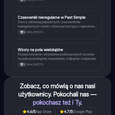
C
Czasowniki nieregularne w Past Simple
Język angielski
Ćwicz odmianę popularnych czasowników
nieregularnych i twórz zdania przeczące z operatorem
didn't w czasie Past Simple.
5,039
0
6
W
Wzory na pola wielokątów
Matematyka
Rozpoznawanie i utrwalanie podstawowych wzorów
na pola prostokątów, kwadratów, trójkątów i trapezów.
4,909
0
6
Zobacz, co mówią o nas nasi
użytkownicy. Pokochali nas —
pokochasz też i Ty
.
4.6
/5
App Store
4.7
/5
Google Play